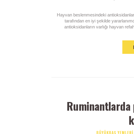
Hayvan beslenmesindeki antioksidanlar
tarafından en iyi şekilde yararlanı
antioksidanların varlığı hayvan refahı
Ruminantlarda 
k
BÜYÜKBAŞ YEMLERI