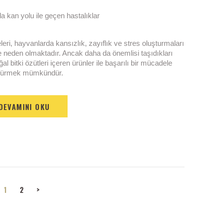
eri, hayvanlarda kansızlık, zayıflık ve stres oluşturmaları
 neden olmaktadır. Ancak daha da önemlisi taşıdıkları
al bitki özütleri içeren ürünler ile başarılı bir mücadele
dürmek mümkündür.
DEVAMINI OKU
PAGE
1
PAGE
2
>