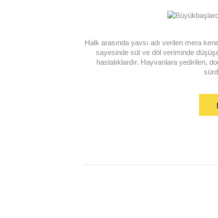
Halk arasında yavsı adı verilen mera kenel
sayesinde süt ve döl veriminde düşüşe
hastalıklardır. Hayvanlara yedirilen, doğ
sür
Yazı
sayfalandırması