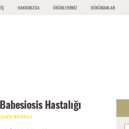
IŞ
HAKKIMIZDA
ÜRÜNLERIMIZ
DÖKÜMANLAR
Tag: büyükbaş
Babesiosis Hastalığı
RGANIK MÜCADELE
Ar