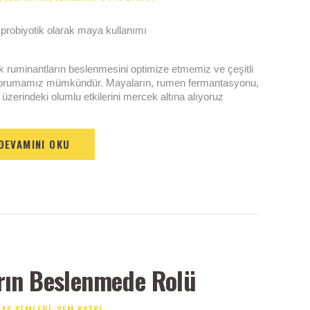
 ruminantların beslenmesini optimize etmemiz ve çeşitli
 korumamız mümkündür. Mayaların, rumen fermantasyonu,
erindeki olumlu etkilerini mercek altına alıyoruz
DEVAMINI OKU
rın Beslenmede Rolü
AŞ YEMLERI
,
YEM KATKI