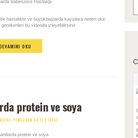
bir hastalıktır ve büyükbaşlarda kayıplara neden olur.
gerekenleri bu videoda izleyebilirsiniz
DEVAMINI OKU
C
da protein ve soya
MLERI
,
YEMLERIN SÜTE ETKISI