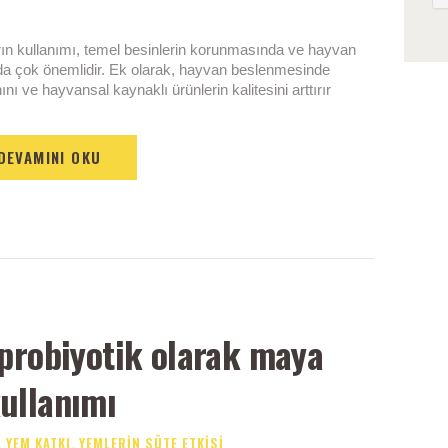
ın kullanımı, temel besinlerin korunmasında ve hayvan
mda çok önemlidir. Ek olarak, hayvan beslenmesinde
nı ve hayvansal kaynaklı ürünlerin kalitesini arttırır
DEVAMINI OKU
probiyotik olarak maya
ullanımı
,
YEM KATKI
,
YEMLERIN SÜTE ETKISI