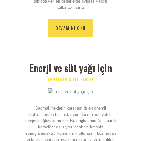
tabloda verilen değerlerde bypass yağını
kullanabilirsiniz
DEVAMINI OKU
Enerji ve süt yağı için
YEMLERIN SÜTE ETKISI
Sağmal ineklerin karşılaştığı en önemli
problemlerden biri laktasyon döneminde yeterli
enerjiyi sağlayabilmektir. Bu sağlanmadığı takdirde
karaciğer aşırı yorulacak ve ketosis
sonuçlanacaktır. Rumen mikroflorasını bozmadan
yüksek enerji sağlayabilmenin en iyi yolu kaliteli