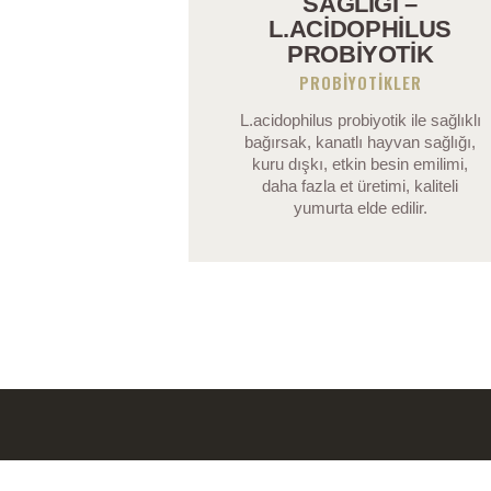
SAĞLIĞI –
L.ACIDOPHILUS
PROBIYOTIK
PROBIYOTIKLER
L.acidophilus probiyotik ile sağlıklı
bağırsak, kanatlı hayvan sağlığı,
kuru dışkı, etkin besin emilimi,
daha fazla et üretimi, kaliteli
yumurta elde edilir.